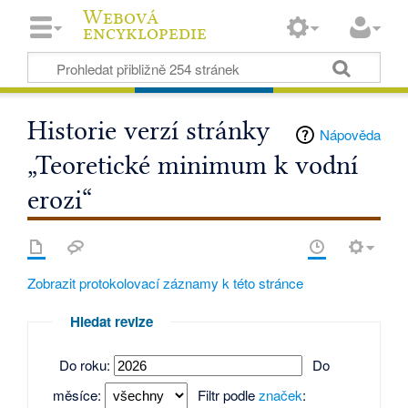
Webová
encyklopedie
Historie verzí stránky
Nápověda
„Teoretické minimum k vodní
erozi“
Zobrazit protokolovací záznamy k této stránce
Hledat revize
Do roku:
Do
měsíce:
Filtr podle
značek
: