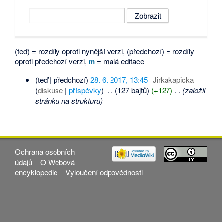
(teď) = rozdíly oproti nynější verzi, (předchozí) = rozdíly
oproti předchozí verzi,
= malá editace
m
(teď | předchozí)
28. 6. 2017, 13:45
‎
Jirkakapicka
(
diskuse
|
příspěvky
)
‎
. .
(127 bajtů)
(+127)
‎
. .
(založil
stránku na strukturu)
Ochrana osobních
údajů
O Webová
encyklopedie
Vyloučení odpovědnosti