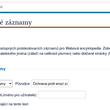
né záznamy
ostupných protokolovacích záznamů pro Webová encyklopedie. Zobr
elského jména (záleží na velikosti písmen) nebo dotčené stránky (ta
amy
Původce:
l:Jméno pro uživatele):
jící na tento text