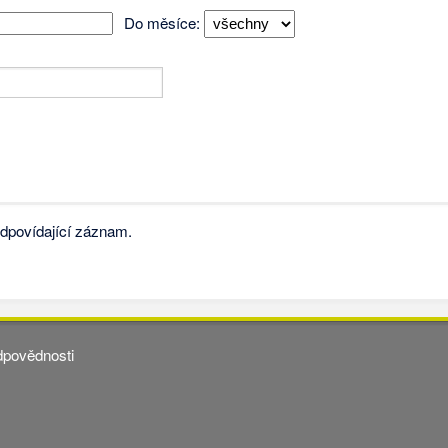
Do měsíce:
dpovídající záznam.
dpovědnosti